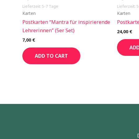
Lieferzeit: 5-7 Tage
Lieferzeit: 
Karten
Karten
Postkarten “Mantra für inspirierende
Postkart
Lehrerinnen” (5er Set)
24,00
€
7,00
€
ADD
ADD TO CART