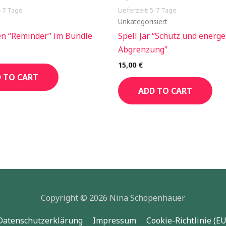
5-7 Tage
Lieferzeit: 5-7 Tage
Unkategorisiert
en “Reminder” im Bundle
Spell Jar “Schutz und energe
Abgrenzung”
15,00
€
 TO CART
ADD TO CART
Copyright © 2026 Nina Schopenhauer
Datenschutzerklärung
Impressum
Cookie-Richtlinie (EU