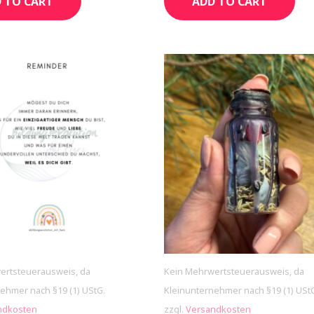
 TO CART
ADD TO CART
ertsteuerausweis, da
Kein Mehrwertsteuerausweis, da
ehmer nach §19 (1) UStG.
Kleinunternehmer nach §19 (1) USt
ndkosten
zzgl.
Versandkosten