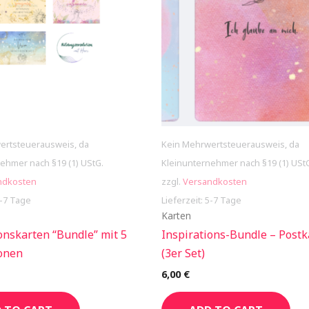
ertsteuerausweis, da
Kein Mehrwertsteuerausweis, da
ehmer nach §19 (1) UStG.
Kleinunternehmer nach §19 (1) USt
ndkosten
zzgl.
Versandkosten
5-7 Tage
Lieferzeit: 5-7 Tage
Karten
onskarten “Bundle” mit 5
Inspirations-Bundle – Postk
ionen
(3er Set)
6,00
€