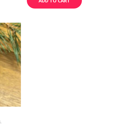
ADD TO CART
G.