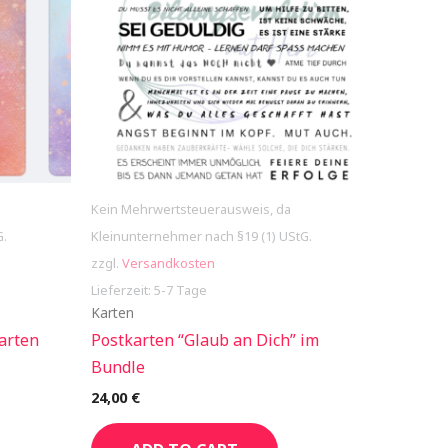
Kein Mehrwertsteuerausweis, da
G.
Kleinunternehmer nach §19 (1) UStG.
zzgl.
Versandkosten
Lieferzeit: 5-7 Tage
Karten
arten
Postkarten “Glaub an Dich” im
Bundle
24,00
€