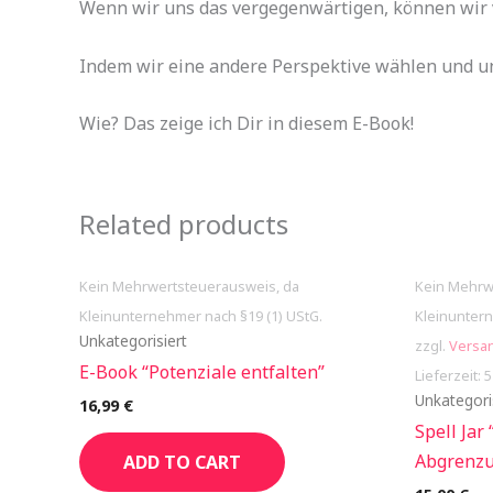
Wenn wir uns das vergegenwärtigen, können wir v
Indem wir eine andere Perspektive wählen und u
Wie? Das zeige ich Dir in diesem E-Book!
Related products
Kein Mehrwertsteuerausweis, da
Kein Mehrw
Kleinunternehmer nach §19 (1) UStG.
Kleinuntern
Unkategorisiert
zzgl.
Versa
E-Book “Potenziale entfalten”
Lieferzeit: 
Unkategori
16,99
€
Spell Jar
Abgrenz
ADD TO CART