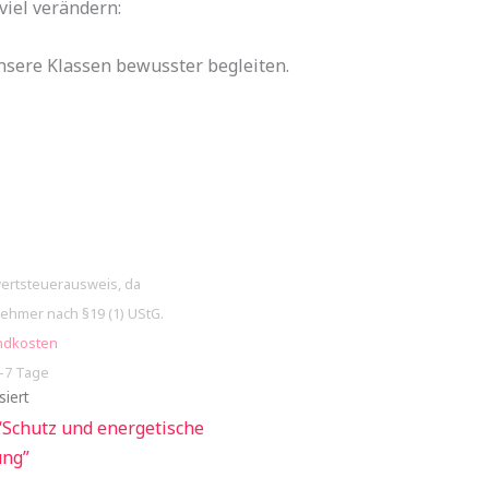
iel verändern:
nsere Klassen bewusster begleiten.
ertsteuerausweis, da
ehmer nach §19 (1) UStG.
ndkosten
5-7 Tage
siert
 “Schutz und energetische
ung”