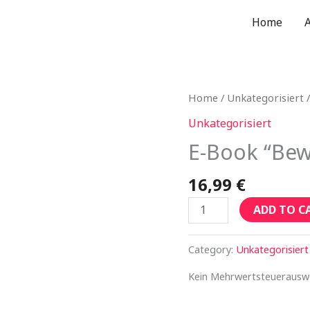
Home
E-
Home
/
Unkategorisiert
/
Book
Unkategorisiert
"Bewusste
E-Book “Bew
Klassenführung"
quantity
16,99
€
ADD TO C
Category:
Unkategorisiert
Kein Mehrwertsteuerauswe