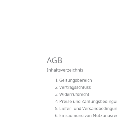
Zum
Inhalt
springen
AGB
Inhaltsverzeichnis
Geltungsbereich
Vertragsschluss
Widerrufsrecht
Preise und Zahlungsbeding
Liefer- und Versandbedingu
Einräumung von Nutzungsrech