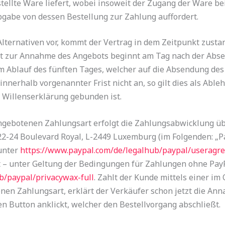
ellte Ware liefert, wobei insoweit der Zugang der Ware b
gabe von dessen Bestellung zur Zahlung auffordert.
ternativen vor, kommt der Vertrag in dem Zeitpunkt zusta
Frist zur Annahme des Angebots beginnt am Tag nach der Ab
 Ablauf des fünften Tages, welcher auf die Absendung des
nerhalb vorgenannter Frist nicht an, so gilt dies als Able
 Willenserklärung gebunden ist.
ngebotenen Zahlungsart erfolgt die Zahlungsabwicklung üb
.A., 22-24 Boulevard Royal, L-2449 Luxemburg (im Folgenden: „
unter
https://www.paypal.com
/de
/legalhub
/paypal
/useragre
t – unter Geltung der Bedingungen für Zahlungen ohne Pay
b
/paypal
/privacywax-full
. Zahlt der Kunde mittels einer im
en Zahlungsart, erklärt der Verkäufer schon jetzt die An
n Button anklickt, welcher den Bestellvorgang abschließt.