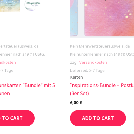
ertsteuerausweis, da
Kein Mehrwertsteuerausweis, da
ehmer nach §19 (1) UStG.
Kleinunternehmer nach §19 (1) USt
ndkosten
zzgl.
Versandkosten
5-7 Tage
Lieferzeit: 5-7 Tage
Karten
onskarten “Bundle” mit 5
Inspirations-Bundle – Postk
ionen
(3er Set)
6,00
€
 TO CART
ADD TO CART